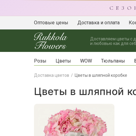
С Е З О
Оптовые цены
Доставка и оплата
Ко
Доставляем цветы с 
и любовью как для себ
Розы
Цветы
WOW
Тюльпаны
Доставка цветов
Цветы в шляпной коробке
Цветы в шляпной к