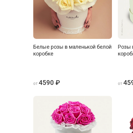
Белые розы в маленькой белой
Розы 
коробке
короб
4590 ₽
45
от
от