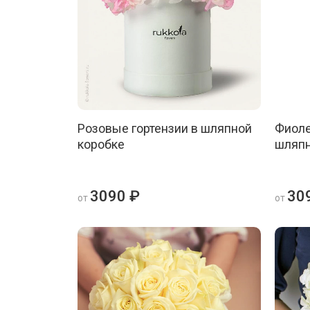
Розовые гортензии в шляпной
Фиоле
коробке
шляпн
3090 ₽
30
от
от