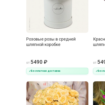
Розовые розы в средней
Красн
шляпной коробке
шляпн
5490 ₽
54
от
от
Бесплатная доставка
Бесп