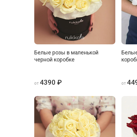
Белые розы в маленькой
Белые
черной коробке
короб
4390 ₽
44
от
от