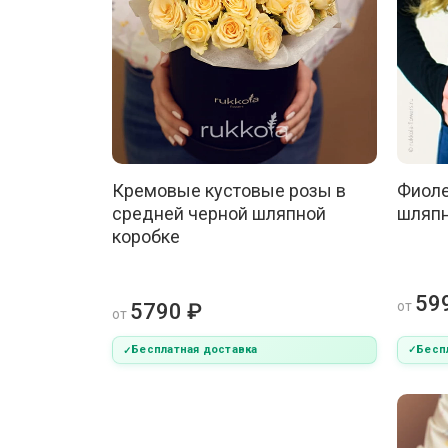
Кремовые кустовые розы в
Фиоле
средней черной шляпной
шляпн
коробке
59
от
5790 ₽
от
Бесп
Бесплатная доставка