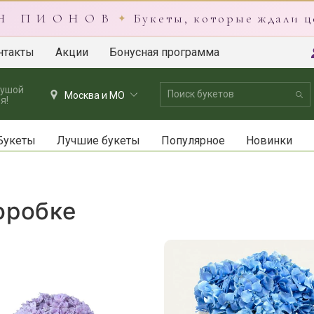
 Н П И О Н О В
Букеты, которые ждали ц
✦
нтакты
Акции
Бонусная программа
душой
Москва и МО
я!
Букеты
Лучшие букеты
Популярное
Новинки
оробке