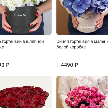
 гортензии в шляпной
Синяя гортензия в мален
ке
белой коробке
90 ₽
4490 ₽
от