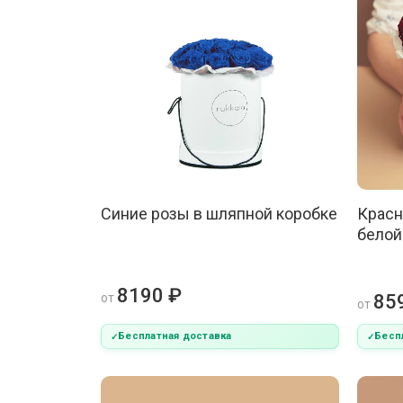
Синие розы в шляпной коробке
Красн
белой
8190 ₽
от
85
от
Бесплатная доставка
Бесп