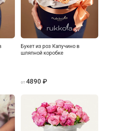
в
Букет из роз Капучино в
шляпной коробке
4890 ₽
от