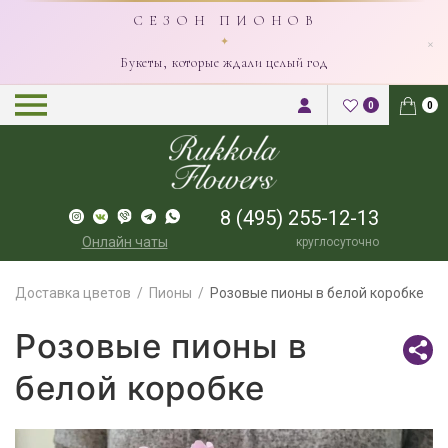
С Е З О Н П И О Н О В
×
✦
Букеты, которые ждали целый год
0
0
8 (495) 255-12-13
Онлайн чаты
круглосуточно
Доставка цветов
Пионы
Розовые пионы в белой коробке
Розовые пионы в
белой коробке