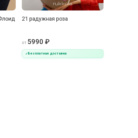
 Флоид
21 радужная роза
5990 ₽
от
Бесплатная доставка