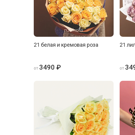
21 белая и кремовая роза
21 ли
3490 ₽
34
от
от