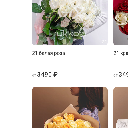
21 белая роза
21 кр
3490 ₽
34
от
от