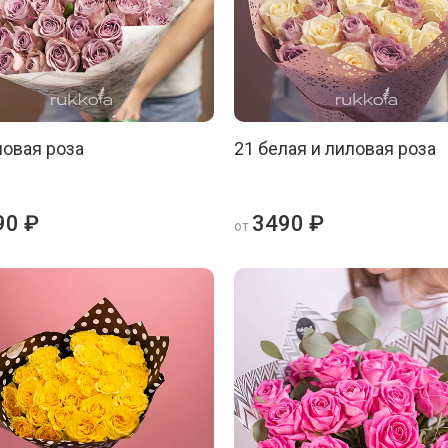
ловая роза
21 белая и лиловая роза
90 ₽
3490 ₽
от