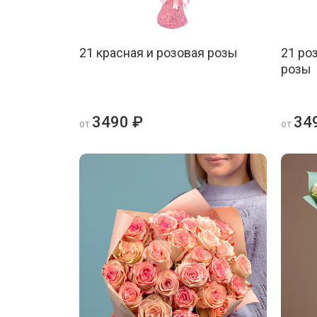
21 красная и розовая розы
21 ро
розы
3490 ₽
34
от
от