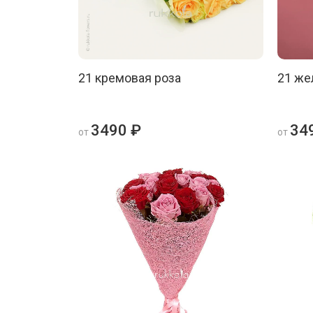
21 кремовая роза
21 же
3490 ₽
34
от
от