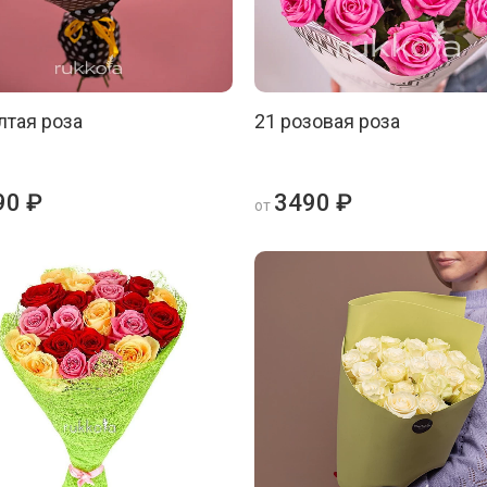
лтая роза
21 розовая роза
90 ₽
3490 ₽
от