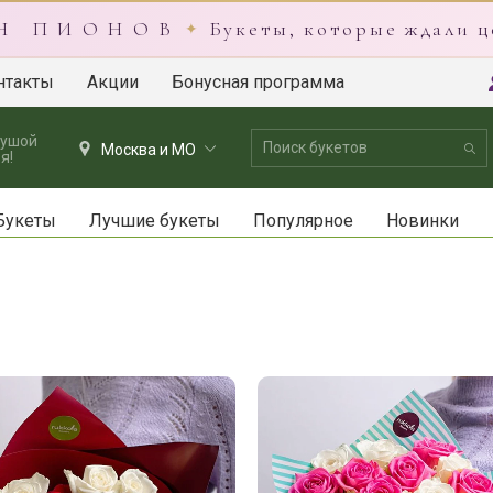
 Н П И О Н О В
Букеты, которые ждали ц
✦
нтакты
Акции
Бонусная программа
душой
Москва и МО
я!
Букеты
Лучшие букеты
Популярное
Новинки