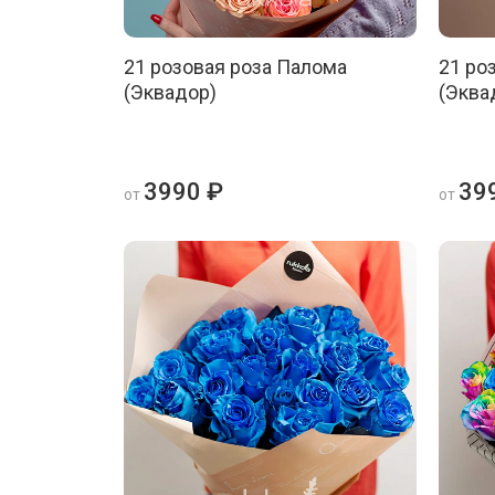
21 розовая роза Палома
21 ро
(Эквадор)
(Эква
3990 ₽
39
от
от