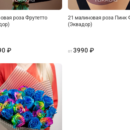
зовая роза Фрутетто
21 малиновая роза Пинк
дор)
(Эквадор)
90 ₽
3990 ₽
от