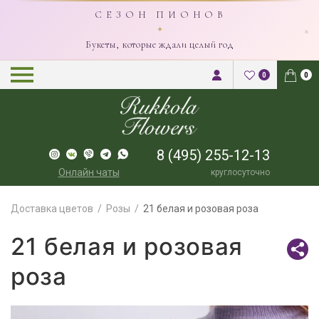
С Е З О Н П И О Н О В
×
✦
Букеты, которые ждали целый год
0
0
8 (495) 255-12-13
Онлайн чаты
круглосуточно
Доставка цветов
Розы
21 белая и розовая роза
21 белая и розовая
роза