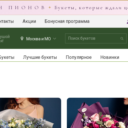
 Н П И О Н О В
Букеты, которые ждали ц
✦
нтакты
Акции
Бонусная программа
душой
Москва и МО
я!
Букеты
Лучшие букеты
Популярное
Новинки