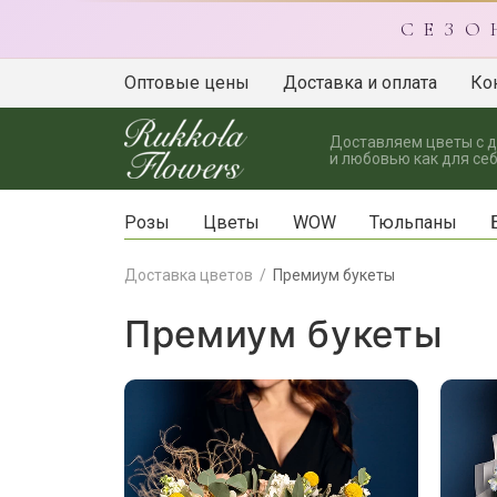
С Е З О
Оптовые цены
Доставка и оплата
Ко
Доставляем цветы с 
и любовью как для себ
Розы
Цветы
WOW
Тюльпаны
Доставка цветов
Премиум букеты
Премиум букеты