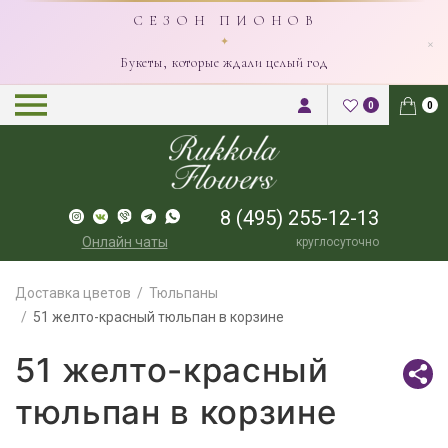
С Е З О Н П И О Н О В
×
✦
Букеты, которые ждали целый год
0
0
8 (495) 255-12-13
Онлайн чаты
круглосуточно
Доставка цветов
Тюльпаны
51 желто-красный тюльпан в корзине
51 желто-красный
тюльпан в корзине