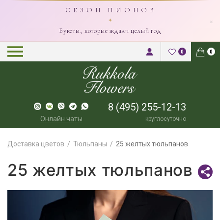
С Е З О Н П И О Н О В
×
✦
Букеты, которые ждали целый год
0
0
8 (495) 255-12-13
Онлайн чаты
круглосуточно
Доставка цветов
Тюльпаны
25 желтых тюльпанов
25 желтых тюльпанов