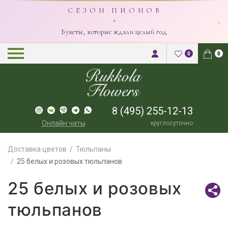
С Е З О Н П И О Н О В
×
✦
Букеты, которые ждали целый год
0
0
8 (495) 255-12-13
Онлайн чаты
круглосуточно
Доставка цветов
Тюльпаны
25 белых и розовых тюльпанов
25 белых и розовых
тюльпанов