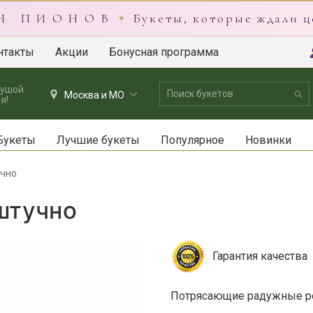
 Н П И О Н О В
Букеты, которые ждали ц
✦
нтакты
Акции
Бонусная программа
душой
Москва и МО
я!
Букеты
Лучшие букеты
Популярное
Новинки
учно
штучно
Гарантия качества
Потрясающие радужные р