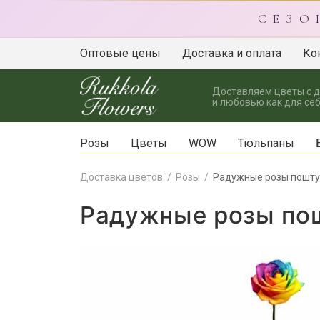
С Е З О
Оптовые цены
Доставка и оплата
Ко
Доставляем цветы с 
и любовью как для себ
Розы
Цветы
WOW
Тюльпаны
Доставка цветов
Розы
Радужные розы пошт
Радужные розы по