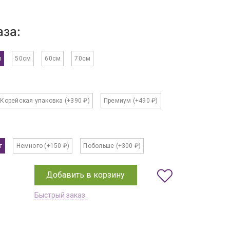
за:
м
50см
60см
70см
Корейская упаковка
(+390 ₽)
Премиум
(+490 ₽)
т
Немного
(+150 ₽)
Побольше
(+300 ₽)
Добавить в корзину
Быстрый заказ