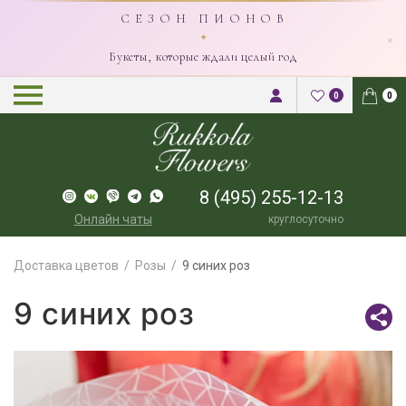
С Е З О Н П И О Н О В
×
✦
Букеты, которые ждали целый год
0
0
8 (495) 255-12-13
Онлайн чаты
круглосуточно
Доставка цветов
Розы
9 синих роз
9 синих роз