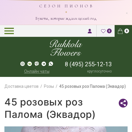
С Е З О Н П И О Н О В
×
✦
Букеты, которые ждали целый год
0
0
8 (495) 255-12-13
Онлайн чаты
круглосуточно
Доставка цветов
Розы
45 розовых роз Палома (Эквадор)
45 розовых роз
Палома (Эквадор)