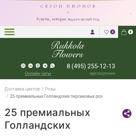
С Е З О Н П И О Н О В
×
✦
Букеты, которые ждали целый год
0
0
8 (495) 255-12-13
Онлайн чаты
круглосуточно
Доставка цветов
Розы
25 премиальных Голландских персиковых роз
25 премиальных
Голландских