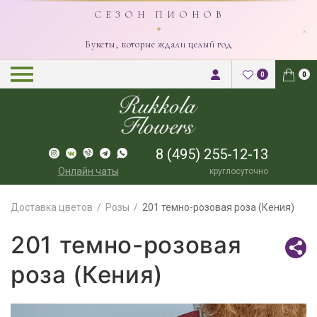
С Е З О Н П И О Н О В
×
✦
Букеты, которые ждали целый год
0
0
8 (495) 255-12-13
Онлайн чаты
круглосуточно
Доставка цветов
Розы
201 темно-розовая роза (Кения)
201 темно-розовая
роза (Кения)