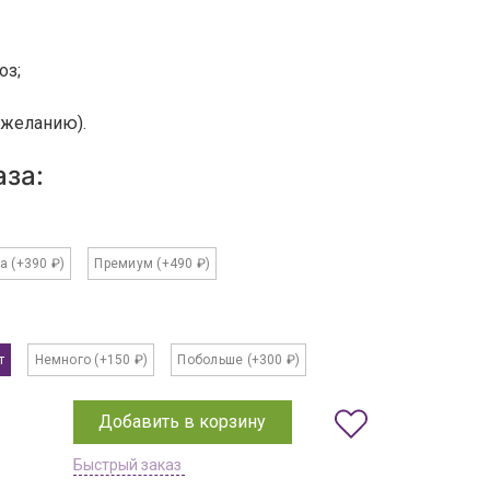
оз;
 желанию).
за:
ка
(+390 ₽)
Премиум
(+490 ₽)
т
Немного
(+150 ₽)
Побольше
(+300 ₽)
Добавить в корзину
Быстрый заказ