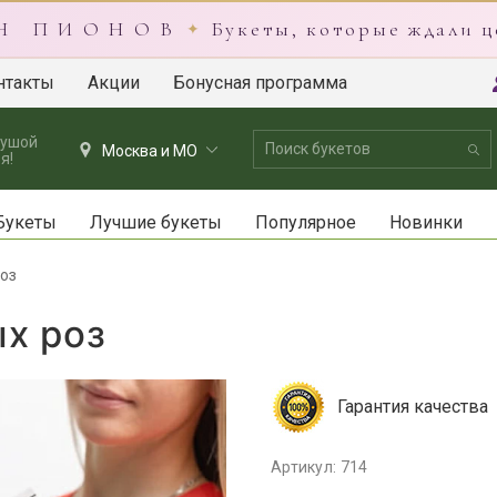
 Н П И О Н О В
Букеты, которые ждали ц
✦
нтакты
Акции
Бонусная программа
душой
Москва и МО
я!
Букеты
Лучшие букеты
Популярное
Новинки
роз
ых роз
Гарантия качества
Артикул: 714