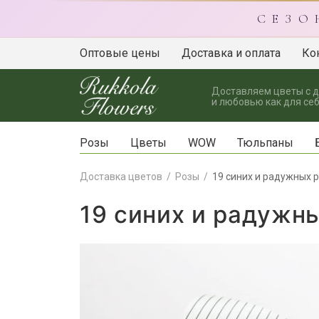
С Е З О
Оптовые цены
Доставка и оплата
Ко
Доставляем цветы с 
и любовью как для себ
Розы
Цветы
WOW
Тюльпаны
Доставка цветов
Розы
19 синих и радужных 
19 синих и радужн