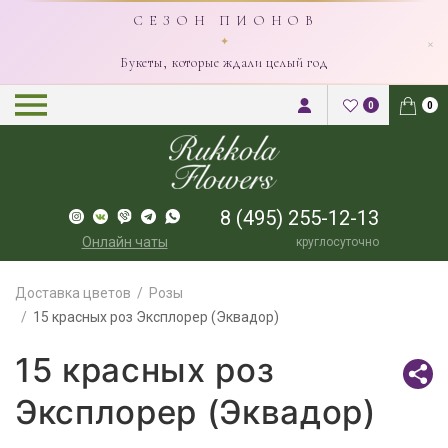
С Е З О Н П И О Н О В
×
✦
Букеты, которые ждали целый год
0
0
8 (495) 255-12-13
Онлайн чаты
круглосуточно
Доставка цветов
Розы
15 красных роз Эксплорер (Эквадор)
15 красных роз
Эксплорер (Эквадор)