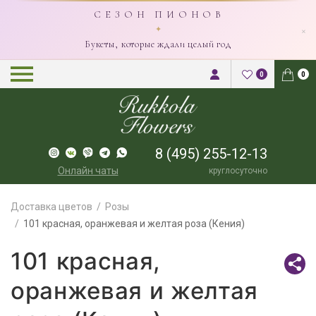
С Е З О Н П И О Н О В
×
✦
Букеты, которые ждали целый год
0
0
8 (495) 255-12-13
Онлайн чаты
круглосуточно
Доставка цветов
Розы
101 красная, оранжевая и желтая роза (Кения)
101 красная,
оранжевая и желтая