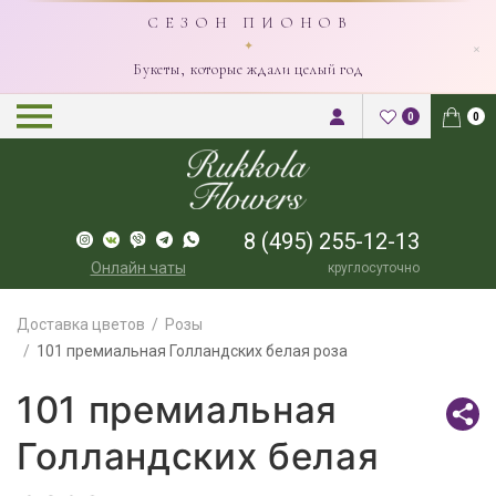
С Е З О Н П И О Н О В
×
✦
Букеты, которые ждали целый год
0
0
8 (495) 255-12-13
Онлайн чаты
круглосуточно
Доставка цветов
Розы
101 премиальная Голландских белая роза
101 премиальная
Голландских белая