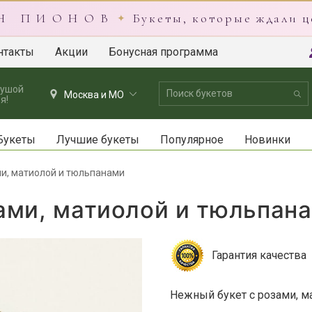
 Н П И О Н О В
Букеты, которые ждали ц
✦
нтакты
Акции
Бонусная программа
душой
Москва и МО
я!
Букеты
Лучшие букеты
Популярное
Новинки
ми, матиолой и тюльпанами
зами, матиолой и тюльпан
Гарантия качества
Нежный букет с розами, м