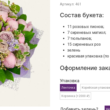
Артикул: 461
Состав букета:
11 розовых пионов;
7 сиреневых матиол;
7 тюльпанов;
15 сиреневых роз
зелень
красивая упаковка (п
Оформление зака
Упаковка
Ленточка
Корейская упаков
Корзинка
(+2000 ₽)
Добавить зелень?
Не