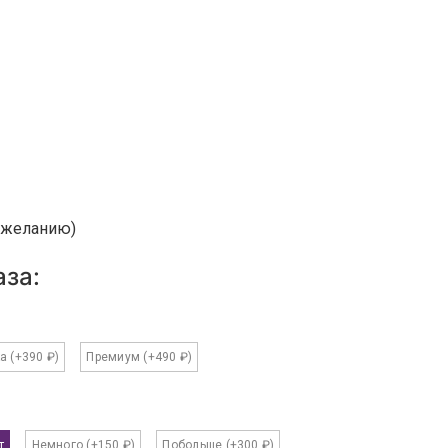
о желанию)
за:
ка
(+390 ₽)
Премиум
(+490 ₽)
т
Немного
(+150 ₽)
Побольше
(+300 ₽)