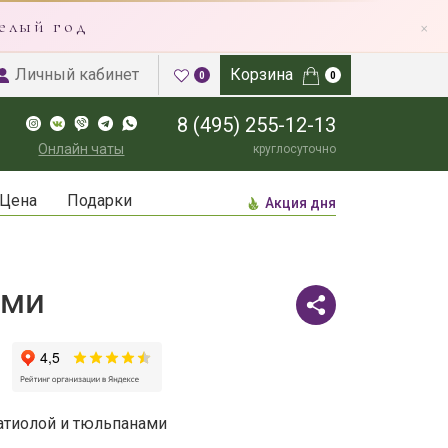
×
елый год
Личный кабинет
Корзина
0
0
8 (495) 255-12-13
Онлайн чаты
круглосуточно
Цена
Подарки
Акция дня
ами
атиолой и тюльпанами