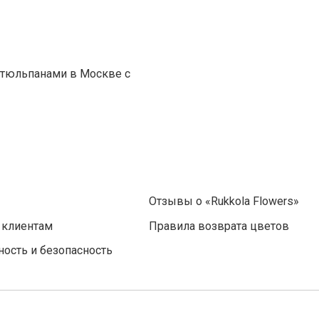
и тюльпанами в Москве с
Отзывы о «Rukkola Flowers»
 клиентам
Правила возврата цветов
ость и безопасность
 Незаконное копирование преследуется по закону. ИНН: 780501251