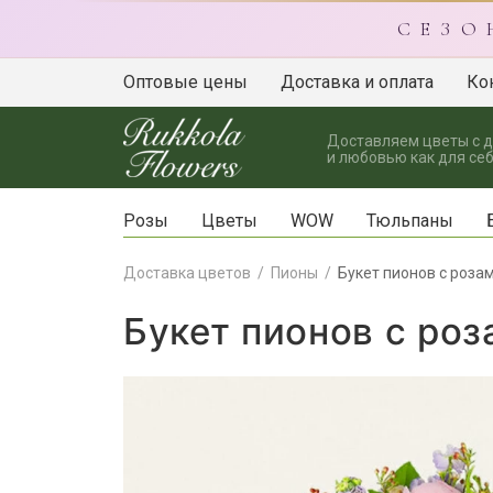
С Е З О
Оптовые цены
Доставка и оплата
Ко
Доставляем цветы с 
и любовью как для себ
Розы
Цветы
WOW
Тюльпаны
Доставка цветов
Пионы
Букет пионов с роза
Букет пионов с ро