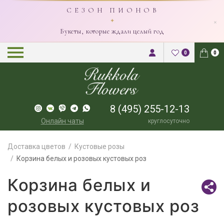
С Е З О Н П И О Н О В
×
✦
Букеты, которые ждали целый год
0
0
8 (495) 255-12-13
Онлайн чаты
круглосуточно
Доставка цветов
Кустовые розы
Корзина белых и розовых кустовых роз
Корзина белых и
розовых кустовых роз