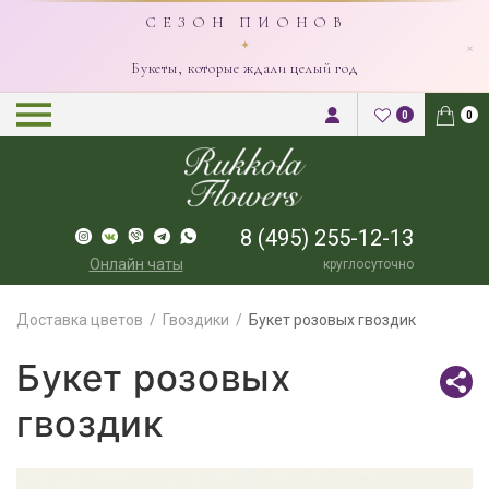
С Е З О Н П И О Н О В
×
✦
Букеты, которые ждали целый год
0
0
8 (495) 255-12-13
Онлайн чаты
круглосуточно
Доставка цветов
Гвоздики
Букет розовых гвоздик
Букет розовых
гвоздик