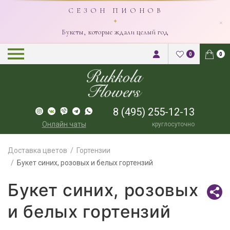
С Е З О Н П И О Н О В
×
✦
Букеты, которые ждали целый год
0
0
8 (495) 255-12-13
Онлайн чаты
круглосуточно
Доставка цветов
Гортензии
Букет синих, розовых и белых гортензий
Букет синих, розовых
и белых гортензий