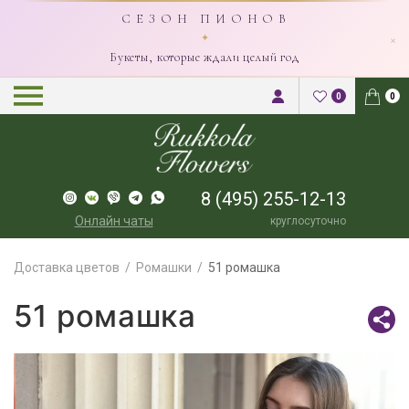
С Е З О Н П И О Н О В
×
✦
Букеты, которые ждали целый год
0
0
8 (495) 255-12-13
Онлайн чаты
круглосуточно
Доставка цветов
Ромашки
51 ромашка
51 ромашка