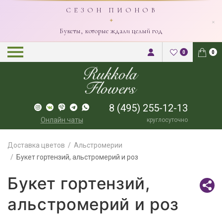
С Е З О Н П И О Н О В
×
✦
Букеты, которые ждали целый год
0
0
8 (495) 255-12-13
Онлайн чаты
круглосуточно
Доставка цветов
Альстромерии
Букет гортензий, альстромерий и роз
Букет гортензий,
альстромерий и роз